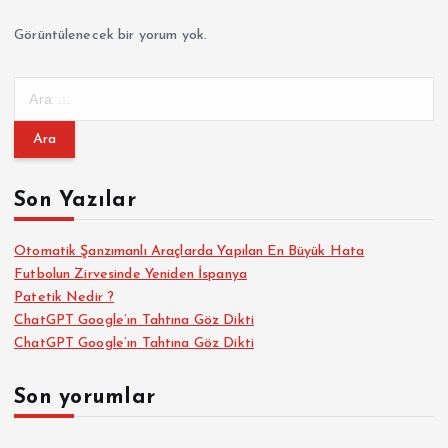
a
Görüntülenecek bir yorum yok.
l
A
a
r
a
m
m
a
Son Yazılar
a
:
s
Otomatik Şanzımanlı Araçlarda Yapılan En Büyük Hata
Futbolun Zirvesinde Yeniden İspanya
Patetik Nedir ?
ı
ChatGPT Google’ın Tahtına Göz Dikti
ChatGPT Google’ın Tahtına Göz Dikti
Son yorumlar