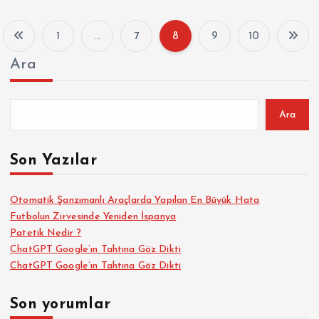
1
…
7
8
9
10
Y
Ara
a
z
Ara
ı
Son Yazılar
s
Otomatik Şanzımanlı Araçlarda Yapılan En Büyük Hata
Futbolun Zirvesinde Yeniden İspanya
a
Patetik Nedir ?
ChatGPT Google’ın Tahtına Göz Dikti
y
ChatGPT Google’ın Tahtına Göz Dikti
f
Son yorumlar