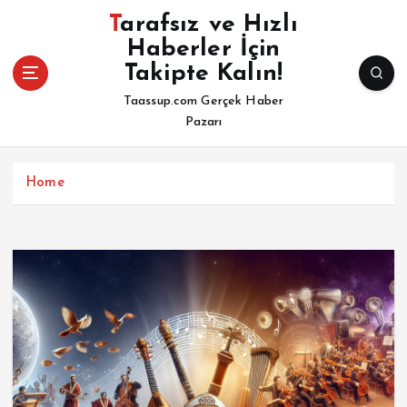
İ
Tarafsız ve Hızlı
ç
Haberler İçin
e
Takipte Kalın!
r
i
Taassup.com Gerçek Haber
ğ
Pazarı
e
a
t
Home
l
a