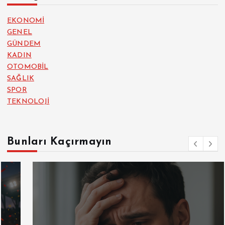
EKONOMİ
GENEL
GÜNDEM
KADIN
OTOMOBİL
SAĞLIK
SPOR
TEKNOLOJİ
Bunları Kaçırmayın