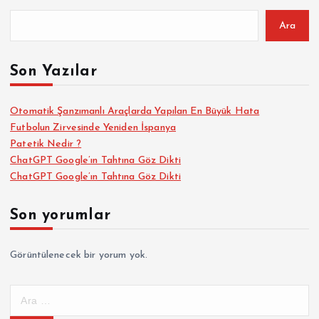
Ara
Son Yazılar
Otomatik Şanzımanlı Araçlarda Yapılan En Büyük Hata
Futbolun Zirvesinde Yeniden İspanya
Patetik Nedir ?
ChatGPT Google’ın Tahtına Göz Dikti
ChatGPT Google’ın Tahtına Göz Dikti
Son yorumlar
Görüntülenecek bir yorum yok.
A
r