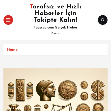
İ
Tarafsız ve Hızlı
ç
Haberler İçin
e
Takipte Kalın!
r
i
Taassup.com Gerçek Haber
ğ
Pazarı
e
a
t
Home
l
a