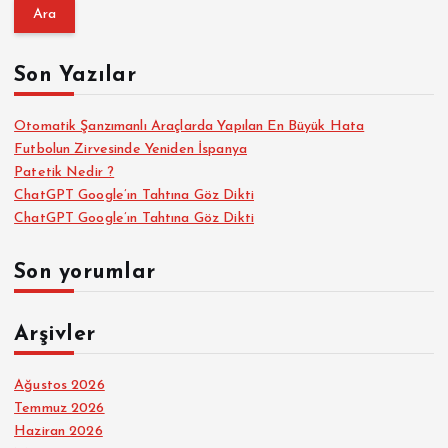
a
m
a
Son Yazılar
:
Otomatik Şanzımanlı Araçlarda Yapılan En Büyük Hata
Futbolun Zirvesinde Yeniden İspanya
Patetik Nedir ?
ChatGPT Google’ın Tahtına Göz Dikti
ChatGPT Google’ın Tahtına Göz Dikti
Son yorumlar
Arşivler
Ağustos 2026
Temmuz 2026
Haziran 2026