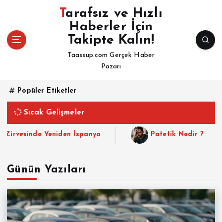
İ
Tarafsız ve Hızlı
ç
Haberler İçin
e
Takipte Kalın!
r
i
Taassup.com Gerçek Haber
ğ
Pazarı
e
a
Popüler Etiketler
t
l
Sıcak Gelişmeler
a
de Yeniden İspanya
Patetik Nedir ?
C
Günün Yazıları