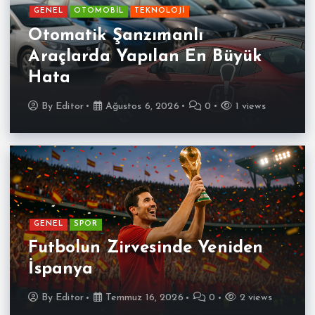
GENEL
OTOMOBİL
TEKNOLOJİ
Otomatik Şanzımanlı
Araçlarda Yapılan En Büyük
Hata
By
Editor
Ağustos 6, 2026
0
1 views
GENEL
SPOR
Futbolun Zirvesinde Yeniden
İspanya
By
Editor
Temmuz 16, 2026
0
2 views