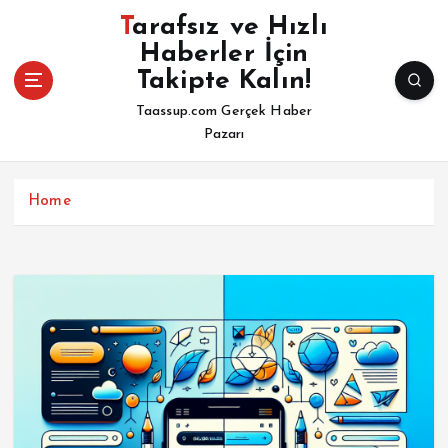
İ
Tarafsız ve Hızlı
ç
Haberler İçin
e
Takipte Kalın!
r
i
Taassup.com Gerçek Haber
ğ
Pazarı
e
a
t
Home
l
a