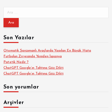
l
A
a
r
a
m
m
a
Son Yazılar
a
:
s
Otomatik Şanzımanlı Araçlarda Yapılan En Büyük Hata
Futbolun Zirvesinde Yeniden İspanya
Patetik Nedir ?
ı
ChatGPT Google’ın Tahtına Göz Dikti
ChatGPT Google’ın Tahtına Göz Dikti
Son yorumlar
Arşivler