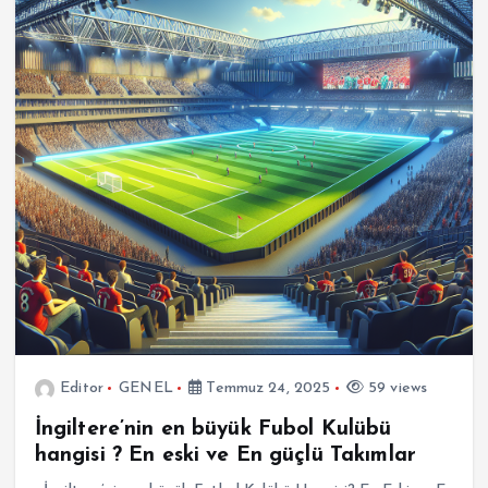
Editor
GENEL
Temmuz 24, 2025
59 views
İngiltere’nin en büyük Fubol Kulübü
hangisi ? En eski ve En güçlü Takımlar