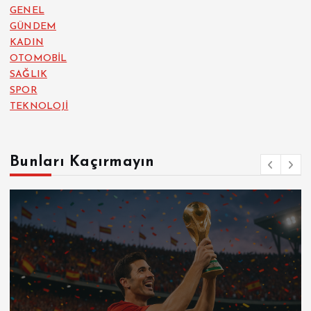
GENEL
GÜNDEM
KADIN
OTOMOBİL
SAĞLIK
SPOR
TEKNOLOJİ
Bunları Kaçırmayın