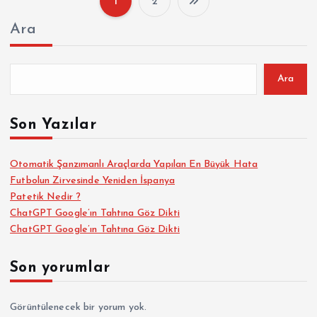
1
2
Y
Ara
a
z
Ara
ı
Son Yazılar
s
Otomatik Şanzımanlı Araçlarda Yapılan En Büyük Hata
Futbolun Zirvesinde Yeniden İspanya
a
Patetik Nedir ?
ChatGPT Google’ın Tahtına Göz Dikti
y
ChatGPT Google’ın Tahtına Göz Dikti
f
Son yorumlar
a
Görüntülenecek bir yorum yok.