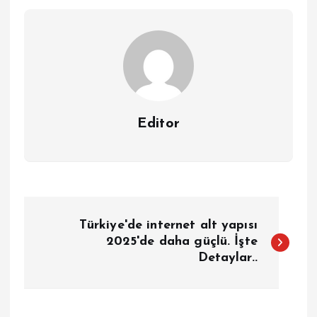
Editor
Y
Türkiye'de internet alt yapısı
a
2025'de daha güçlü. İşte
Detaylar..
z