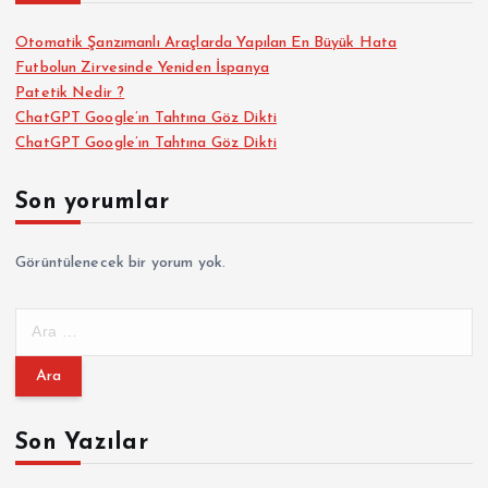
Otomatik Şanzımanlı Araçlarda Yapılan En Büyük Hata
Futbolun Zirvesinde Yeniden İspanya
Patetik Nedir ?
ChatGPT Google’ın Tahtına Göz Dikti
ChatGPT Google’ın Tahtına Göz Dikti
Son yorumlar
Görüntülenecek bir yorum yok.
A
r
a
m
a
Son Yazılar
: