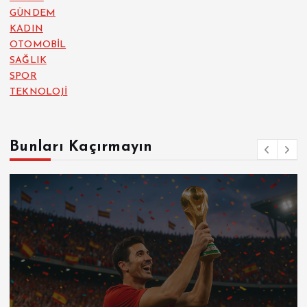
GÜNDEM
KADIN
OTOMOBİL
SAĞLIK
SPOR
TEKNOLOJİ
Bunları Kaçırmayın