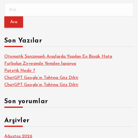
A
r
a
m
a
Son Yazılar
:
Otomatik Şanzımanlı Araçlarda Yapılan En Büyük Hata
Futbolun Zirvesinde Yeniden İspanya
Patetik Nedir ?
ChatGPT Google’ın Tahtına Göz Dikti
ChatGPT Google’ın Tahtına Göz Dikti
Son yorumlar
Arşivler
Ağustos 2026