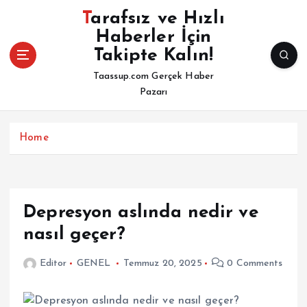
İ
Tarafsız ve Hızlı
ç
Haberler İçin
e
Takipte Kalın!
r
i
Taassup.com Gerçek Haber
ğ
Pazarı
e
a
t
Home
l
a
Depresyon aslında nedir ve
nasıl geçer?
Editor
GENEL
Temmuz 20, 2025
0 Comments