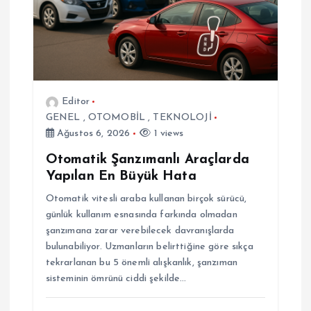
e
s
i
Editor
GENEL
,
OTOMOBİL
,
TEKNOLOJİ
Ağustos 6, 2026
1 views
Otomatik Şanzımanlı Araçlarda
Yapılan En Büyük Hata
Otomatik vitesli araba kullanan birçok sürücü,
günlük kullanım esnasında farkında olmadan
şanzımana zarar verebilecek davranışlarda
bulunabiliyor. Uzmanların belirttiğine göre sıkça
tekrarlanan bu 5 önemli alışkanlık, şanzıman
sisteminin ömrünü ciddi şekilde…