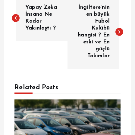
Y
Yapay Zeka
İngiltere’nin
a
İnsana Ne
en büyük
Kadar
Fubol
Yakınlaştı ?
Kulübü
z
hangisi ? En
eski ve En
ı
güçlü
Takımlar
g
e
Related Posts
z
i
n
m