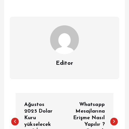
Editor
Y
Ağustos
Whatsapp
a
2025 Dolar
Mesajlarına
Kuru
Erişme Nasıl
yükselecek
Yapılır ?
z