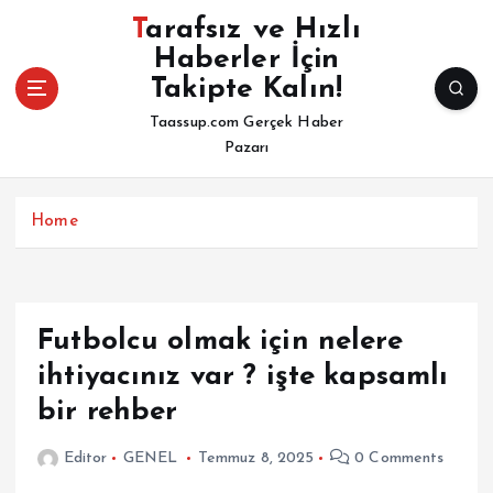
İ
Tarafsız ve Hızlı
ç
Haberler İçin
e
Takipte Kalın!
r
i
Taassup.com Gerçek Haber
ğ
Pazarı
e
a
t
Home
l
a
Futbolcu olmak için nelere
ihtiyacınız var ? işte kapsamlı
bir rehber
Editor
GENEL
Temmuz 8, 2025
0 Comments