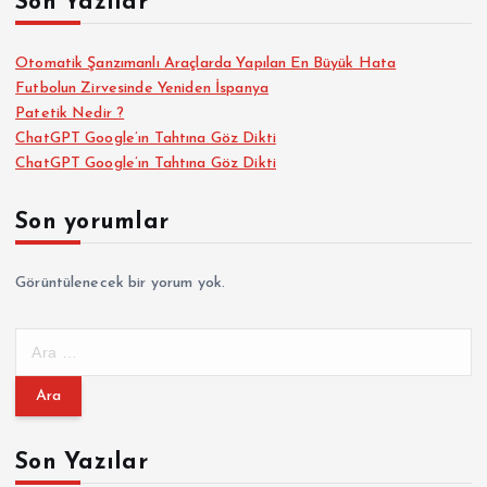
Son Yazılar
Otomatik Şanzımanlı Araçlarda Yapılan En Büyük Hata
Futbolun Zirvesinde Yeniden İspanya
Patetik Nedir ?
ChatGPT Google’ın Tahtına Göz Dikti
ChatGPT Google’ın Tahtına Göz Dikti
Son yorumlar
Görüntülenecek bir yorum yok.
A
r
a
m
a
Son Yazılar
: