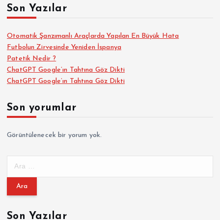
Son Yazılar
Otomatik Şanzımanlı Araçlarda Yapılan En Büyük Hata
Futbolun Zirvesinde Yeniden İspanya
Patetik Nedir ?
ChatGPT Google’ın Tahtına Göz Dikti
ChatGPT Google’ın Tahtına Göz Dikti
Son yorumlar
Görüntülenecek bir yorum yok.
A
r
a
m
a
Son Yazılar
: