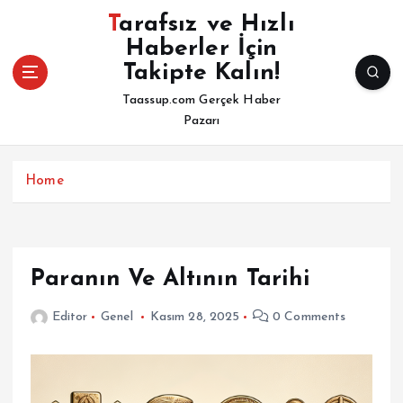
İ
Tarafsız ve Hızlı
ç
Haberler İçin
e
Takipte Kalın!
r
i
Taassup.com Gerçek Haber
ğ
Pazarı
e
a
t
Home
l
a
Paranın Ve Altının Tarihi
Editor
Genel
Kasım 28, 2025
0 Comments