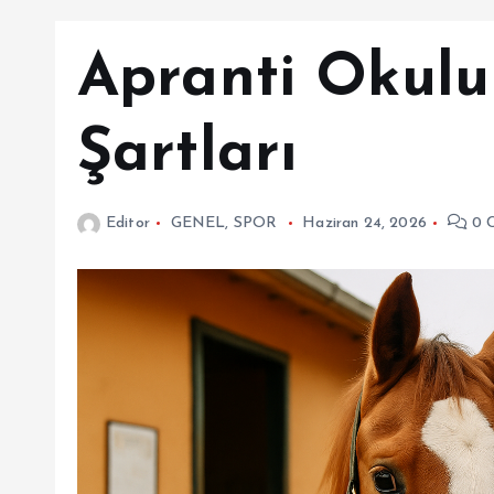
Apranti Okulu
Şartları
Editor
GENEL
,
SPOR
Haziran 24, 2026
0 