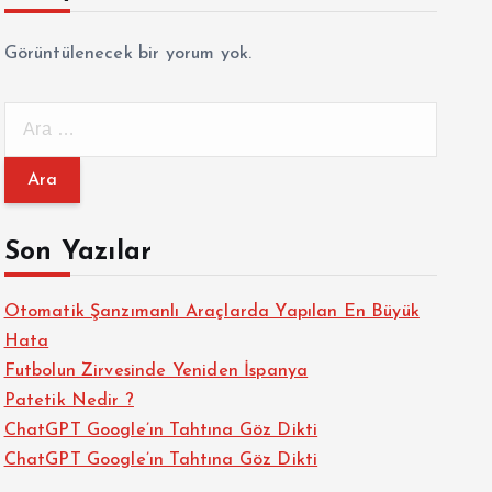
Görüntülenecek bir yorum yok.
A
r
a
m
a
Son Yazılar
:
Otomatik Şanzımanlı Araçlarda Yapılan En Büyük
Hata
Futbolun Zirvesinde Yeniden İspanya
Patetik Nedir ?
ChatGPT Google’ın Tahtına Göz Dikti
ChatGPT Google’ın Tahtına Göz Dikti