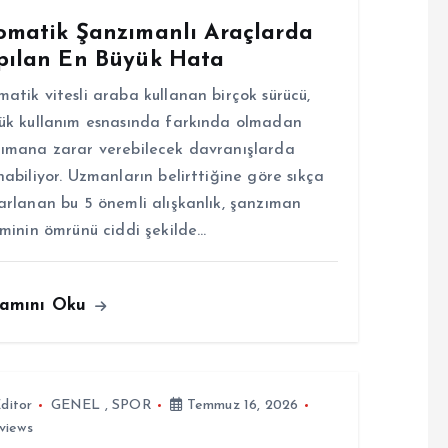
omatik Şanzımanlı Araçlarda
pılan En Büyük Hata
atik vitesli araba kullanan birçok sürücü,
ük kullanım esnasında farkında olmadan
ımana zarar verebilecek davranışlarda
nabiliyor. Uzmanların belirttiğine göre sıkça
arlanan bu 5 önemli alışkanlık, şanzıman
eminin ömrünü ciddi şekilde…
amını Oku
ditor
GENEL
,
SPOR
Temmuz 16, 2026
views