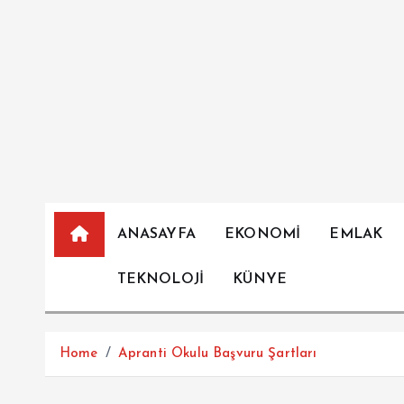
İ
ç
e
r
i
ğ
e
a
t
l
ANASAYFA
EKONOMİ
EMLAK
a
TEKNOLOJİ
KÜNYE
Home
Apranti Okulu Başvuru Şartları