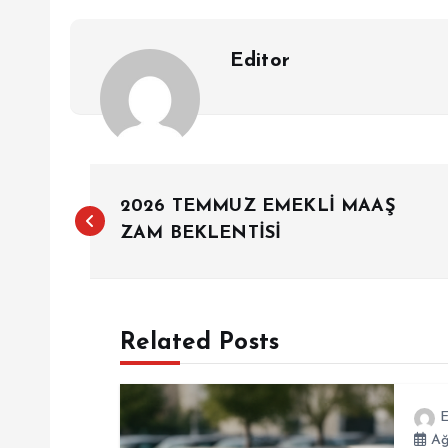
Editor
Y
2026 TEMMUZ EMEKLİ MAAŞ
a
ZAM BEKLENTİSİ
z
Related Posts
ı
g
E
Ağ