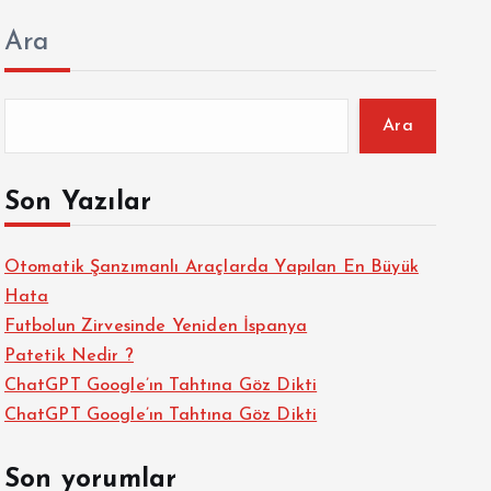
Ara
Ara
Son Yazılar
Otomatik Şanzımanlı Araçlarda Yapılan En Büyük
Hata
Futbolun Zirvesinde Yeniden İspanya
Patetik Nedir ?
ChatGPT Google’ın Tahtına Göz Dikti
ChatGPT Google’ın Tahtına Göz Dikti
Son yorumlar