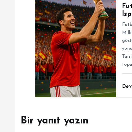
Fu
İs
Futb
Mill
göst
yene
Turn
topu
Dev
Bir yanıt yazın