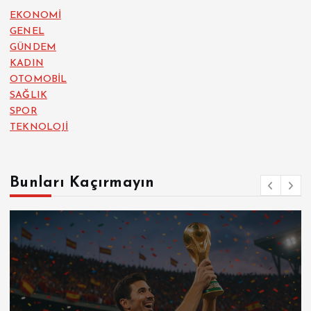
EKONOMİ
GENEL
GÜNDEM
KADIN
OTOMOBİL
SAĞLIK
SPOR
TEKNOLOJİ
Bunları Kaçırmayın