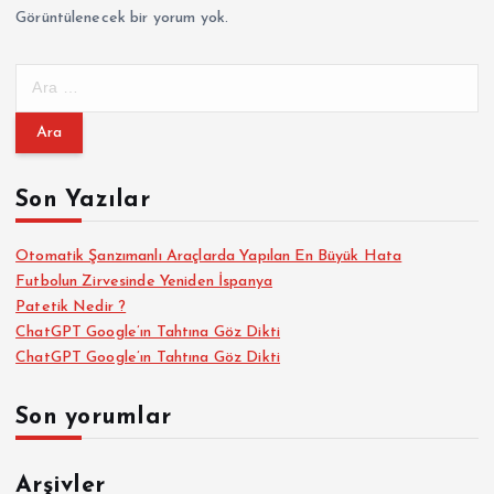
Görüntülenecek bir yorum yok.
A
r
a
m
a
Son Yazılar
:
Otomatik Şanzımanlı Araçlarda Yapılan En Büyük Hata
Futbolun Zirvesinde Yeniden İspanya
Patetik Nedir ?
ChatGPT Google’ın Tahtına Göz Dikti
ChatGPT Google’ın Tahtına Göz Dikti
Son yorumlar
Arşivler