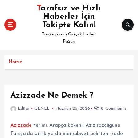
İ
Tarafsız ve Hızlı
ç
Haberler İçin
e
Takipte Kalın!
r
i
Taassup.com Gerçek Haber
ğ
Pazarı
e
a
t
Home
l
a
Azizzade Ne Demek ?
Editor
GENEL
Haziran 26, 2026
0 Comments
Azizzade
terimi, Arapça kökenli Aziz sözcüğüne
Farsça’da aitlik ya da mensubiyet belirten -zade