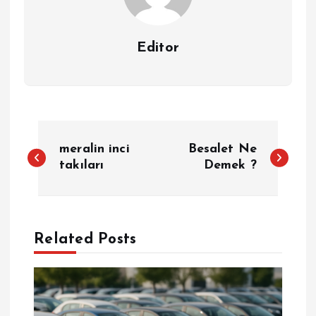
Editor
Y
meralin inci
Besalet Ne
a
takıları
Demek ?
z
ı
Related Posts
g
e