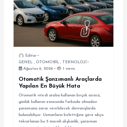
z
i
n
m
Editor
GENEL
,
OTOMOBİL
,
TEKNOLOJİ
e
Ağustos 6, 2026
1 views
s
Otomatik Şanzımanlı Araçlarda
Yapılan En Büyük Hata
i
Otomatik vitesli araba kullanan birçok sürücü,
günlük kullanım esnasında farkında olmadan
şanzımana zarar verebilecek davranışlarda
bulunabiliyor. Uzmanların belirttiğine göre sıkça
tekrarlanan bu 5 önemli alışkanlık, şanzıman