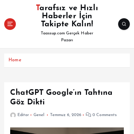
İ
Tarafsız ve Hızlı
ç
Haberler İçin
e
Takipte Kalın!
r
i
Taassup.com Gerçek Haber
ğ
Pazarı
e
a
t
Home
l
a
ChatGPT Google’ın Tahtına
Göz Dikti
Editor
Genel
Temmuz 6, 2026
0 Comments