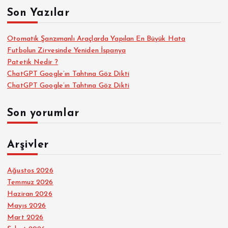
a
Son Yazılar
:
Otomatik Şanzımanlı Araçlarda Yapılan En Büyük Hata
Futbolun Zirvesinde Yeniden İspanya
Patetik Nedir ?
ChatGPT Google’ın Tahtına Göz Dikti
ChatGPT Google’ın Tahtına Göz Dikti
Son yorumlar
Arşivler
Ağustos 2026
Temmuz 2026
Haziran 2026
Mayıs 2026
Mart 2026