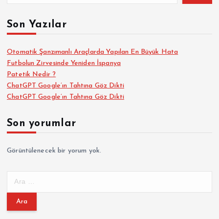
Son Yazılar
Otomatik Şanzımanlı Araçlarda Yapılan En Büyük Hata
Futbolun Zirvesinde Yeniden İspanya
Patetik Nedir ?
ChatGPT Google’ın Tahtına Göz Dikti
ChatGPT Google’ın Tahtına Göz Dikti
Son yorumlar
Görüntülenecek bir yorum yok.
A
r
a
m