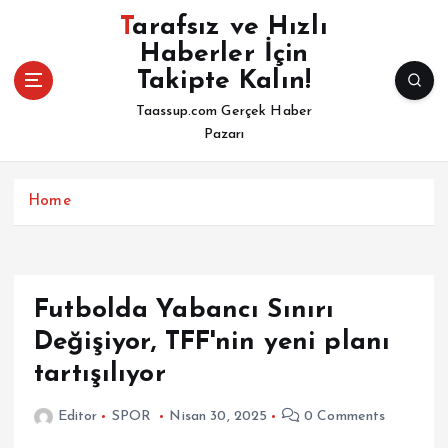
İ
Tarafsız ve Hızlı
ç
Haberler İçin
e
Takipte Kalın!
r
i
Taassup.com Gerçek Haber
ğ
Pazarı
e
a
t
Home
l
a
Futbolda Yabancı Sınırı
Değişiyor, TFF'nin yeni planı
tartışılıyor
Editor
SPOR
Nisan 30, 2025
0 Comments