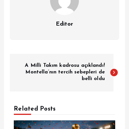
Editor
Y
A Milli Takım kadrosu açıklandı!
a
Montella’nın tercih sebepleri de
belli oldu
z
ı
Related Posts
g