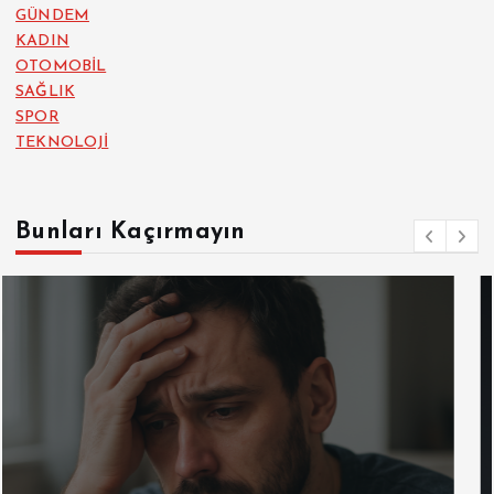
GÜNDEM
KADIN
OTOMOBİL
SAĞLIK
SPOR
TEKNOLOJİ
Bunları Kaçırmayın