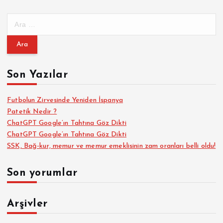
A
r
a
m
a
Son Yazılar
:
Futbolun Zirvesinde Yeniden İspanya
Patetik Nedir ?
ChatGPT Google’ın Tahtına Göz Dikti
ChatGPT Google’ın Tahtına Göz Dikti
SSK, Bağ-kur, memur ve memur emeklisinin zam oranları belli oldu!
Son yorumlar
Arşivler