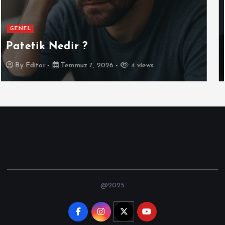
ChatGPT Google’ın Tahtına Göz
Dikti
By
Editor
Temmuz 6, 2026
4 views
@2025