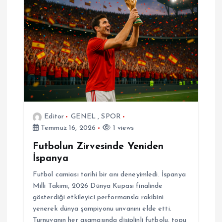
e
z
i
n
m
Editor
GENEL
,
SPOR
e
Temmuz 16, 2026
1 views
s
Futbolun Zirvesinde Yeniden
İspanya
i
Futbol camiası tarihi bir anı deneyimledi. İspanya
Milli Takımı, 2026 Dünya Kupası finalinde
gösterdiği etkileyici performansla rakibini
yenerek dünya şampiyonu unvanını elde etti.
Turnuvanın her aşamasında disiplinli futbolu, topu