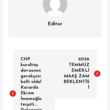
Editor
Y
CHP
2026
a
kurultay
TEMMUZ
davasının
EMEKLİ
gerekçesi
MAAŞ ZAM
z
belli oldu!
BEKLENTİS
Kararda
İ
ı
Ekrem
İmamoğlu
g
tespiti…