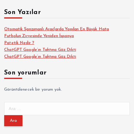
Son Yazılar
Otomatik Şanzımanlı Araçlarda Yapılan En Büyük Hata
Futbolun Zirvesinde Yeniden İspanya
Patetik Nedir ?
ChatGPT Google’ın Tahtına Göz Dikti
ChatGPT Google’ın Tahtına Göz Dikti
Son yorumlar
Görüntülenecek bir yorum yok.
A
r
a
m
a