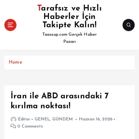
İ
Tarafsız ve Hızlı
ç
Haberler İçin
e
Takipte Kalın!
r
i
Taassup.com Gerçek Haber
ğ
Pazarı
e
a
t
Home
l
a
İran ile ABD arasındaki 7
kırılma noktası!
Editor
GENEL
,
GÜNDEM
Haziran 16, 2026
0 Comments