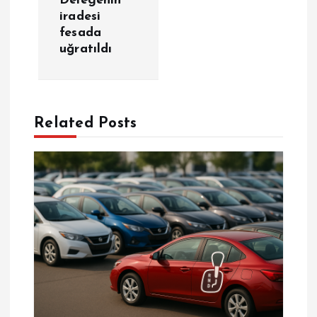
Delegenin
e
iradesi
fesada
z
uğratıldı
i
n
Related Posts
m
e
s
i