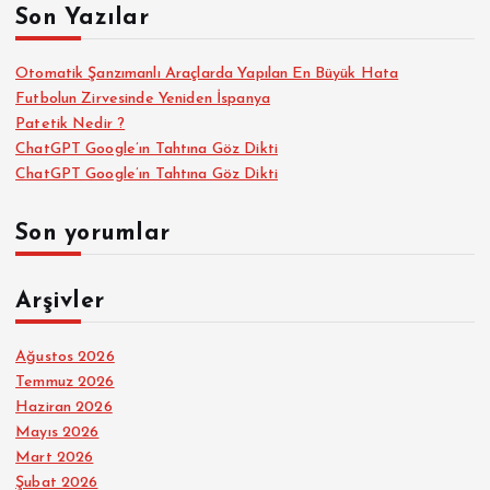
Son Yazılar
:
Otomatik Şanzımanlı Araçlarda Yapılan En Büyük Hata
Futbolun Zirvesinde Yeniden İspanya
Patetik Nedir ?
ChatGPT Google’ın Tahtına Göz Dikti
ChatGPT Google’ın Tahtına Göz Dikti
Son yorumlar
Arşivler
Ağustos 2026
Temmuz 2026
Haziran 2026
Mayıs 2026
Mart 2026
Şubat 2026